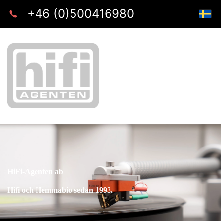
+46 (0)500416980
HiFi-Agenten ab
Hifi och Hemmabio sedan 1993.