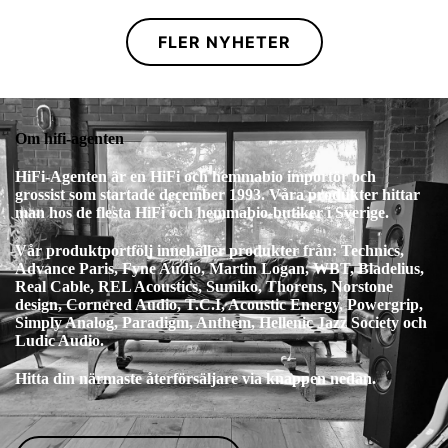
FLER NYHETER
Om hifi-agenten
HiFi-Agenten är en HiFi och hemmabio importör och
grossist som startade december 1993. Våra produkter hittar
man hos de flesta HiFi och hemmabio-butiker i Sverige.
Vår produktportfölj innehåller produkter från: Technics,
Advance Paris, Fyne Audio, Martin Logan, WBT, Bladelius,
Real Cable, REL Acoustics, Sumiko, Thorens, Norstone
design, Cornered Audio, T.C.I, Acoustic Energy, Powergrip,
Simply Analog, Paradigm, Anthem, Hellenic Jazz Society och
Ludic Audio.
Hitta din närmaste återförsäljare via knappen nedan.