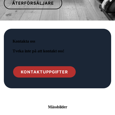
ÅTERFÖRSÄLJARE
Kontakta oss
Tveka inte på att kontakt oss!
KONTAKTUPPGIFTER
Mässbilder