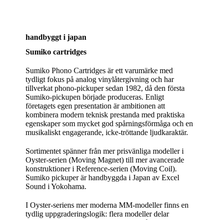
handbyggt i japan
Sumiko cartridges
Sumiko Phono Cartridges är ett varumärke med
tydligt fokus på analog vinylåtergivning och har
tillverkat phono‑pickuper sedan 1982, då den första
Sumiko‑pickupen började produceras. Enligt
företagets egen presentation är ambitionen att
kombinera modern teknisk prestanda med praktiska
egenskaper som mycket god spårningsförmåga och en
musikaliskt engagerande, icke‑tröttande ljudkaraktär.
Sortimentet spänner från mer prisvänliga modeller i
Oyster‑serien (Moving Magnet) till mer avancerade
konstruktioner i Reference‑serien (Moving Coil).
Sumiko pickuper är handbyggda i Japan av Excel
Sound i Yokohama.
I Oyster‑seriens mer moderna MM‑modeller finns en
tydlig uppgraderingslogik: flera modeller delar