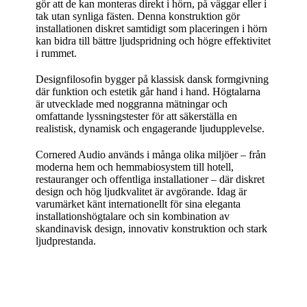
gör att de kan monteras direkt i hörn, på väggar eller i
tak utan synliga fästen. Denna konstruktion gör
installationen diskret samtidigt som placeringen i hörn
kan bidra till bättre ljudspridning och högre effektivitet
i rummet.
Designfilosofin bygger på klassisk dansk formgivning
där funktion och estetik går hand i hand. Högtalarna
är utvecklade med noggranna mätningar och
omfattande lyssningstester för att säkerställa en
realistisk, dynamisk och engagerande ljudupplevelse.
Cornered Audio används i många olika miljöer – från
moderna hem och hemmabiosystem till hotell,
restauranger och offentliga installationer – där diskret
design och hög ljudkvalitet är avgörande. Idag är
varumärket känt internationellt för sina eleganta
installationshögtalare och sin kombination av
skandinavisk design, innovativ konstruktion och stark
ljudprestanda.