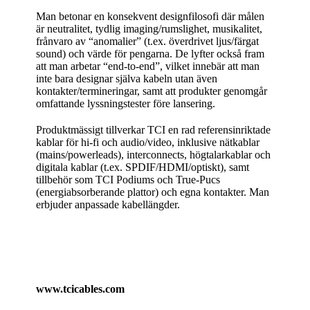
Man betonar en konsekvent designfilosofi där målen
är neutralitet, tydlig imaging/rumslighet, musikalitet,
frånvaro av “anomalier” (t.ex. överdrivet ljus/färgat
sound) och värde för pengarna. De lyfter också fram
att man arbetar “end‑to‑end”, vilket innebär att man
inte bara designar själva kabeln utan även
kontakter/termineringar, samt att produkter genomgår
omfattande lyssningstester före lansering.
Produktmässigt tillverkar TCI en rad referensinriktade
kablar för hi‑fi och audio/video, inklusive nätkablar
(mains/powerleads), interconnects, högtalarkablar och
digitala kablar (t.ex. SPDIF/HDMI/optiskt), samt
tillbehör som TCI Podiums och True‑Pucs
(energiabsorberande plattor) och egna kontakter. Man
erbjuder anpassade kabellängder.
www.tcicables.com