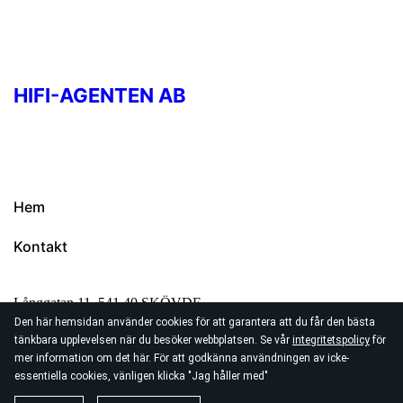
HIFI-AGENTEN AB
Hem
Kontakt
Långgatan 11, 541 40 SKÖVDE
Den här hemsidan använder cookies för att garantera att du får den bästa
+46 (0)500416980
tänkbara upplevelsen när du besöker webbplatsen. Se vår
integritetspolicy
för
info@hifi-agenten.se
mer information om det här. För att godkänna användningen av icke-
essentiella cookies, vänligen klicka "Jag håller med"
© 2026
HiFi-Agenten AB