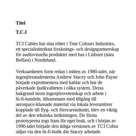
Titel
T.C.I
TCI Cables har sina rötter i True Colours Industries,
ett specialistinriktat forsknings- och designpartnerskap
för audiovisuella produkter med bas i Lisburn (nära
Belfast) i Nordirland.
Verksamheten form redan i mitten av 1980‑talet, när
ingenjörsstudenterna Andrew Stacey och John Payne
började experimentera med kablar och hur de
påverkade ljudkvaliteten i olika system. Deras
bakgrund inom ingenjörsvetenskap och arbete i
hi‑fi‑handeln, tillsammans med tillgång till
aerospace‑klassade material via lokala leverantörer
kopplade till flyg- och försvarsindustri, blev en viktig
del av den tekniska inriktningen. De första
prototyperna togs fram för eget bruk, och i början av
1990‑talet började den tidiga versionen av TCI Cobra
säljas via den hi‑fi‑butik där Stacey arbetade.