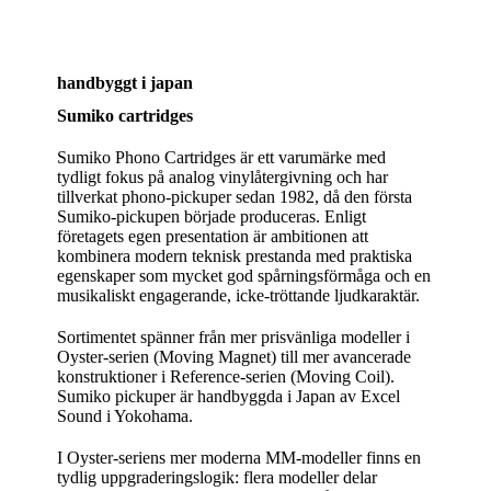
handbyggt i japan
Sumiko cartridges
Sumiko Phono Cartridges är ett varumärke med
tydligt fokus på analog vinylåtergivning och har
tillverkat phono‑pickuper sedan 1982, då den första
Sumiko‑pickupen började produceras. Enligt
företagets egen presentation är ambitionen att
kombinera modern teknisk prestanda med praktiska
egenskaper som mycket god spårningsförmåga och en
musikaliskt engagerande, icke‑tröttande ljudkaraktär.
Sortimentet spänner från mer prisvänliga modeller i
Oyster‑serien (Moving Magnet) till mer avancerade
konstruktioner i Reference‑serien (Moving Coil).
Sumiko pickuper är handbyggda i Japan av Excel
Sound i Yokohama.
I Oyster‑seriens mer moderna MM‑modeller finns en
tydlig uppgraderingslogik: flera modeller delar