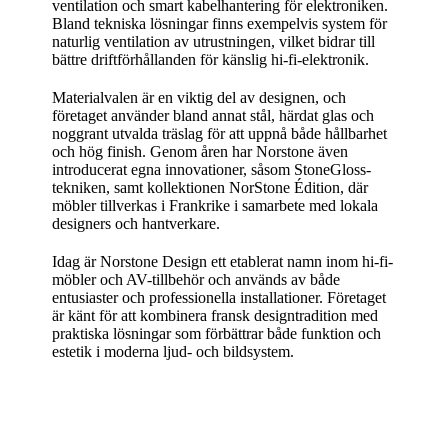
ventilation och smart kabelhantering för elektroniken.
Bland tekniska lösningar finns exempelvis system för
naturlig ventilation av utrustningen, vilket bidrar till
bättre driftförhållanden för känslig hi-fi-elektronik.
Materialvalen är en viktig del av designen, och
företaget använder bland annat stål, härdat glas och
noggrant utvalda träslag för att uppnå både hållbarhet
och hög finish. Genom åren har Norstone även
introducerat egna innovationer, såsom StoneGloss-
tekniken, samt kollektionen NorStone Édition, där
möbler tillverkas i Frankrike i samarbete med lokala
designers och hantverkare.
Idag är Norstone Design ett etablerat namn inom hi-fi-
möbler och AV-tillbehör och används av både
entusiaster och professionella installationer. Företaget
är känt för att kombinera fransk designtradition med
praktiska lösningar som förbättrar både funktion och
estetik i moderna ljud- och bildsystem.