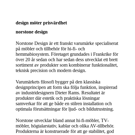
design möter prisvärdhet
norstone design
Norstone Design är ett franskt varumärke specialiserat
på möbler och tillbehör för hi-fi- och
hemmabiosystem. Företaget grundades i Frankrike för
över 20 år sedan och har sedan dess utvecklat ett brett
sortiment av produkter som kombinerar funktionalitet,
teknisk precision och modern design.
Varumärkets filosofi bygger på den klassiska
designprincipen att form ska följa funktion, inspirerad
av industridesignern Dieter Rams. Resultatet är
produkter där estetik och praktiska lösningar
samverkar för att ge både en stilren installation och
optimala förutsättningar för ljud- och bildutrustning.
Norstone utvecklar bland annat hi-fi-möbler, TV-
möbler, högtalarstativ, kablar och olika AV-tillbehör.
Produkterna är konstruerade för att ge stabilitet, god