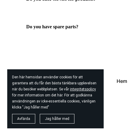
Do you have spare parts?
Den här hemsidan använder cookies för att
HIFI-AGENTEN AB
Hem
garantera att du får den bästa tänkbara upplevelsen
när du besöker webbplatsen. Se vår
integritetspolicy
för mer information om det här. För att godkänna
användningen av icke-essentiella cookies, vänligen
klicka "Jag håller med"
© 2026
HiFi-Agenten AB
Avfärda
Jag håller med