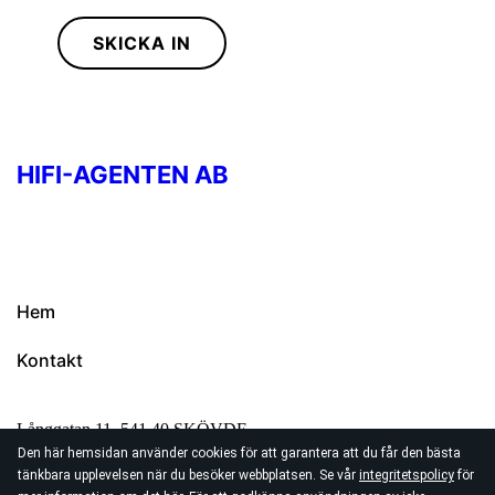
SKICKA IN
HIFI-AGENTEN AB
Hem
Kontakt
Långgatan 11, 541 40 SKÖVDE
Den här hemsidan använder cookies för att garantera att du får den bästa
+46 (0)500416980
tänkbara upplevelsen när du besöker webbplatsen. Se vår
integritetspolicy
för
info@hifi-agenten.se